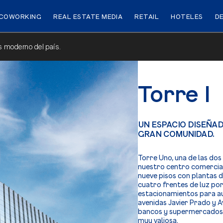
COWORKING
REAL ESTATE MEDIA
RETAIL
HOTELES
D
ás moderno del país.
Torre I
UN ESPACIO DISEÑA
GRAN COMUNIDAD.
Torre Uno, una de las dos
nuestro centro comercia
nueve pisos con plantas 
cuatro frentes de luz por
estacionamientos para au
avenidas Javier Prado y A
bancos y supermercados, 
muy valiosa.