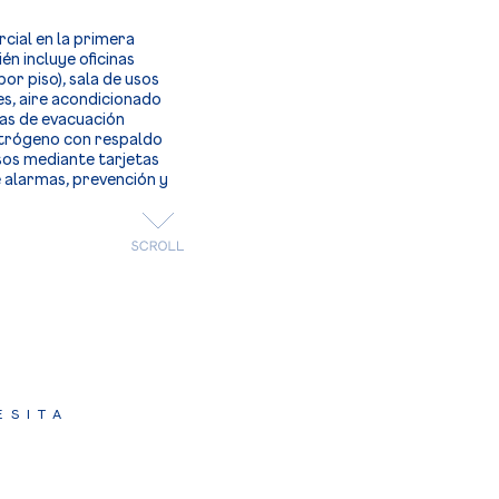
ial en la primera
ién incluye oficinas
or piso), sala de usos
es, aire acondicionado
ras de evacuación
ctrógeno con respaldo
sos mediante tarjetas
e alarmas, prevención y
ESITA