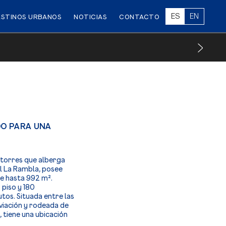
ES
EN
ESTINOS URBANOS
NOTICIAS
CONTACTO
DO PARA UNA
 torres que alberga
l La Rambla, posee
de hasta 992 m².
 piso y 180
tos. Situada entre las
viación y rodeada de
tiene una ubicación