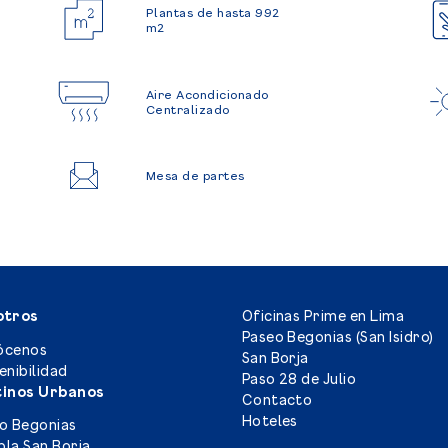
Plantas de hasta 992
m2
Aire Acondicionado
Centralizado
Mesa de partes
otros
Oficinas Prime en Lima
Paseo Begonias (San Isidro)
ócenos
San Borja
enibilidad
Paso 28 de Julio
tinos Urbanos
Contacto
Hoteles
o Begonias
la San Borja