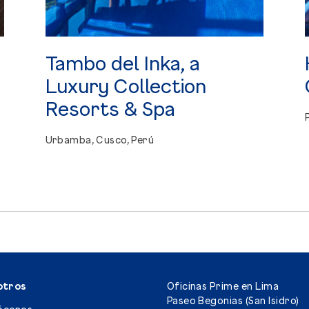
Tambo
del
Inka,
a
Luxury
Collection
Resorts
&
Spa
Urbamba, Cusco, Perú
otros
Oficinas Prime en Lima
Paseo Begonias (San Isidro)