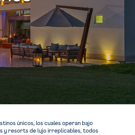
inos únicos, los cuales operan bajo
y resorts de lujo irreplicables, todos