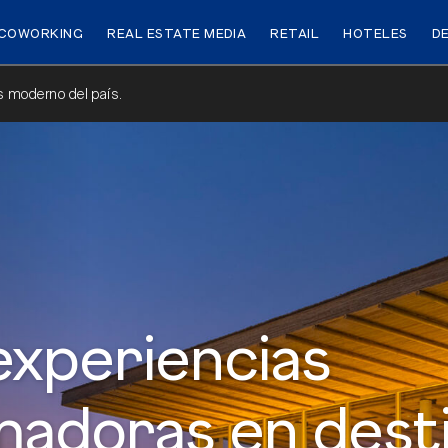
COWORKING
REAL ESTATE MEDIA
RETAIL
HOTELES
D
ás moderno del país.
experiencias
madoras en dest